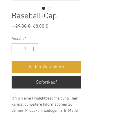
Baseball-Cap
Standardpreis
Sale-
 129,00 € 
68,00 €
Preis
Anzahl
*
In den Warenkorb
Sofortkauf
Ich bin eine Produktbeschreibung. Hier 
kannst du weitere Informationen zu 
deinem Produkt hinzufügen, z. B. Maße, 
Material, Pflege- und 
Reinigungshinweise.
Produktinformationen